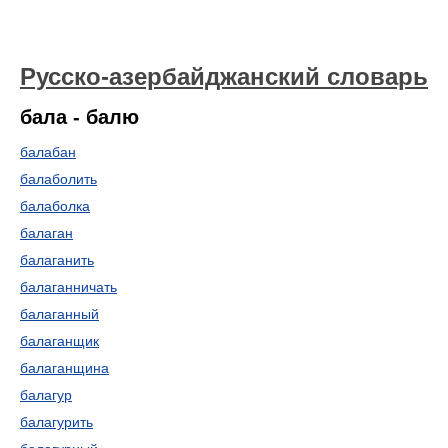
Русско-азербайджанский словарь
бала - балю
балабан
балаболить
балаболка
балаган
балаганить
балаганничать
балаганный
балаганщик
балаганщина
балагур
балагурить