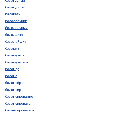
балагурный
балагурство
балакать
балалаечник
балалаечный
балалайка
балалайщик
баламут
баламутить
баламутиться
баланда
баланс
балансёр
балансир
балансирование
балансировать
балансироваться