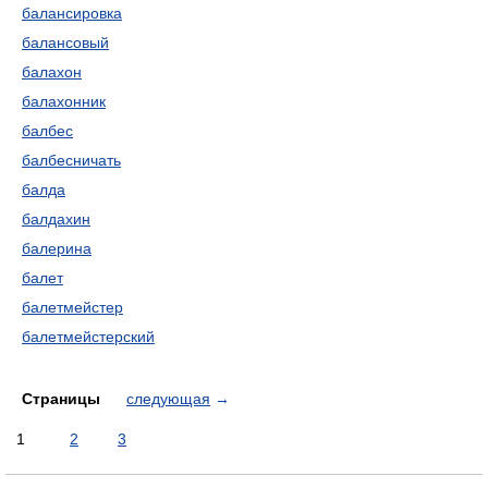
балансировка
балансовый
балахон
балахонник
балбес
балбесничать
балда
балдахин
балерина
балет
балетмейстер
балетмейстерский
Страницы
следующая
→
1
2
3